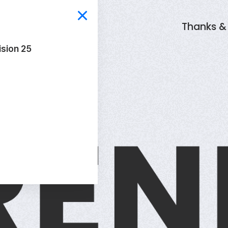
Thanks & 
ision 25
R
E
N