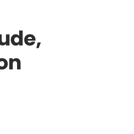
tude,
ion