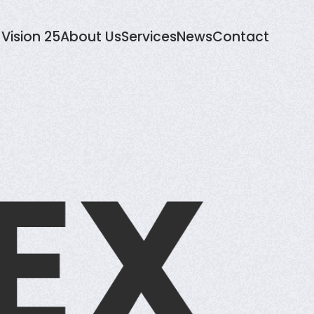
Vision 25
About Us
Services
News
Contact
E
X