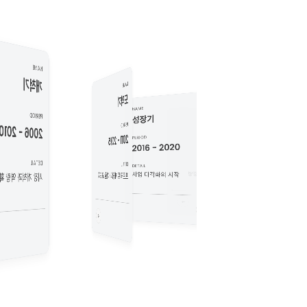
NAME
개척기
NAME
도약기
NAME
PERIOD
성장기
NAME
PERIOD
2006 - 2010
발전기
NAME
비전기
2011 - 2015
PERIOD
PERIOD
2016 - 2020
PERIOD
2021 - 2025
2025 -
DETAIL
DETAIL
DETAIL
DETAIL
DETAIL
혁신으로 여는 새로운 시대
혁신 주도와 지속가능경영
사업 다각화의 시작
프로젝트 재정과 기술 고도화
장 개척과 역량 확립